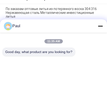
По заказам оптовые литья из потерянного воска 304 316
Нержавеющая сталь Металлические инвестиционные
литья
Paul
Высокоточная инвестиционная литья из нержавеющей
стали
304 316 Нержавеющая сталь Стертые восковые
11:35 AM
инвестиционные литейные оборудования Части
аксессуаров
Good day, what product are you looking for?
Популярные категории
Все
Литье Из Серого 
Из Литого Железа
Чугуна
Отливки Вклада 
Отливка 
Точности
Нержавеющей 
Стали
Аксессуары Лесов
Пост-Напряжение