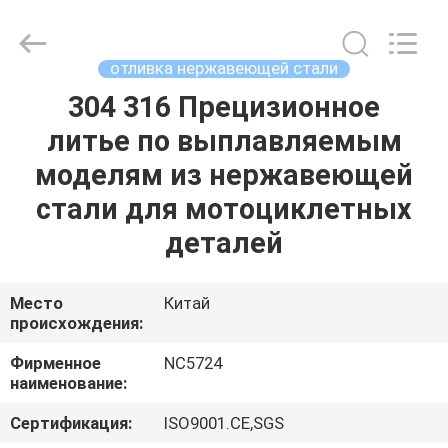
2026
Sunrise
Foundry
CO.,LTD.
All
отливка нержавеющей стали
Rights
Reserved.
304 316 Прецизионное
ДОМОЙ
литье по выплавляемым
ПРОДУКТЫ
моделям из нержавеющей
стали для мотоциклетных
ВИДЕОЗАПИСИ
деталей
О
Место
Китай
происхождения:
НАС
Фирменное
NC5724
наименование:
ЭКСКУРСИЯ
ПО
Сертификация:
ISO9001.CE,SGS