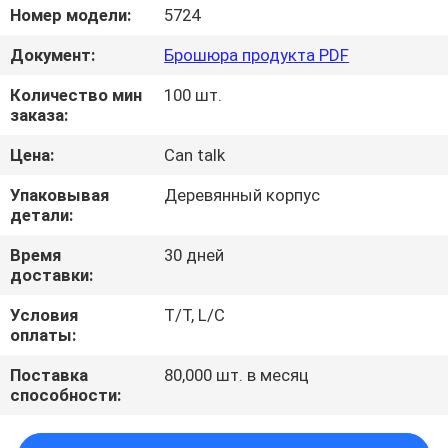
ЗАВОДУ
Номер модели:
5724
Документ:
Брошюра продукта PDF
КОНТРОЛЬ
Количество мин
100 шт.
КАЧЕСТВА
заказа:
Цена:
Can talk
СВЯЖИТЕСЬ
Упаковывая
Деревянный корпус
С
детали:
НАМИ
Время
30 дней
доставки:
НОВОСТИ
Условия
T/T, L/C
оплаты:
ЗАПРОСИТЕ
Поставка
80,000 шт. в месяц
способности:
ЦИТАТУ