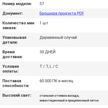
ЗАВОДУ
Номер модели:
57
Документ:
Брошюра продукта PDF
КОНТРОЛЬ
Количество мин
1 шт
КАЧЕСТВА
заказа:
Упаковывая
Деревянный случай
СВЯЖИТЕСЬ
детали:
С
Время
30 ДНЕЙ
доставки:
НАМИ
Условия
T / T, L / C
оплаты:
НОВОСТИ
Поставка
60.000 ПК в месяц
способности:
ЗАПРОСИТЕ
Высокий свет:
,
стальная отливка вклада
ЦИТАТУ
инвестиционный и прецизионный литье