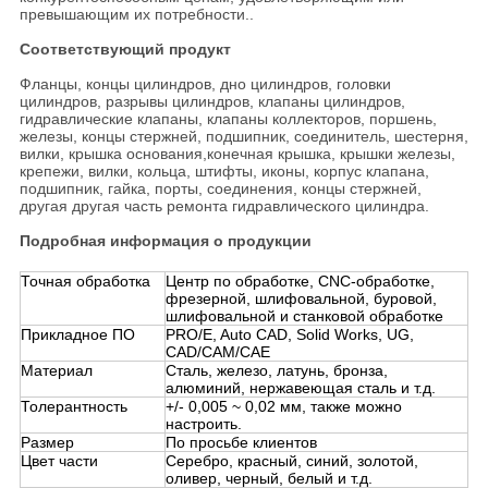
превышающим их потребности..
Соответствующий продукт
Фланцы, концы цилиндров, дно цилиндров, головки
цилиндров, разрывы цилиндров, клапаны цилиндров,
гидравлические клапаны, клапаны коллекторов, поршень,
железы, концы стержней, подшипник, соединитель, шестерня,
вилки, крышка основания,конечная крышка, крышки железы,
крепежи, вилки, кольца, штифты, иконы, корпус клапана,
подшипник, гайка, порты, соединения, концы стержней,
другая другая часть ремонта гидравлического цилиндра.
Подробная информация о продукции
Точная обработка
Центр по обработке, CNC-обработке,
фрезерной, шлифовальной, буровой,
шлифовальной и станковой обработке
Прикладное ПО
PRO/E, Auto CAD, Solid Works, UG,
CAD/CAM/CAE
Материал
Сталь, железо, латунь, бронза,
алюминий, нержавеющая сталь и т.д.
Толерантность
+/- 0,005 ~ 0,02 мм, также можно
настроить.
Размер
По просьбе клиентов
Цвет части
Серебро, красный, синий, золотой,
оливер, черный, белый и т.д.