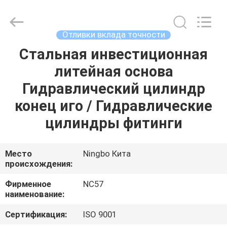
2026
Sunrise
Foundry
CO.,LTD.
All
Отливки вклада точности
Rights
Reserved.
Стальная инвестиционная
ДОМОЙ
литейная основа
ПРОДУКТЫ
Гидравлический цилиндр
конец иго / Гидравлические
ВИДЕОЗАПИСИ
цилиндры фитинги
О
Место
Ningbo Кита
происхождения:
НАС
Фирменное
NC57
наименование:
ЭКСКУРСИЯ
ПО
Сертификация:
ISO 9001