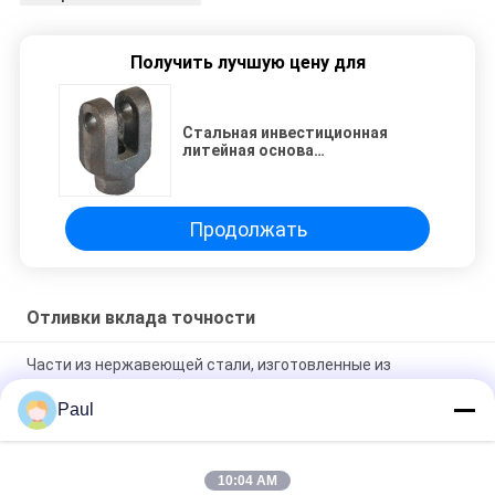
Получить лучшую цену для
Стальная инвестиционная
литейная основа
Гидравлический цилиндр конец
иго / Гидравлические цилиндры
фитинги
Продолжать
Отливки вклада точности
Части из нержавеющей стали, изготовленные из
потерянного воска
Paul
Прецизионное литье из углеродистой стали для навесного
оборудования экскаватора
10:04 AM
Детали машин для прецизионного литья по