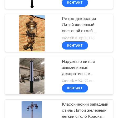
ЗАВОДУ
КОНТАКТ
Ретро декорация
КОНТРОЛЬ
343
Литой железный
КАЧЕСТВА
световой столб
Отливки вклада
Стенное освещение
Can talk MOQ:100 ПК
точности
Антикварный уличный
СВЯЖИТЕСЬ
КОНТАКТ
световой столб
С
Наружные литые
НАМИ
алюминиевые
декоративные
365
НОВОСТИ
световые столбы
Can talk MOQ:100 шт.
отливка
КОНТАКТ
ЗАПРОСИТЕ
нержавеющей
Классический западный
ЦИТАТУ
стали
стиль Литой железный
легкий столб Краска