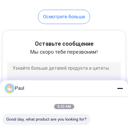
30
Осмотрите больше
крышка люка
литого железа
Оставьте сообщение
Мы скоро тебе перезвоним!
36
Боллары из чугуна
Paul
5:33 AM
Good day, what product are you looking for?