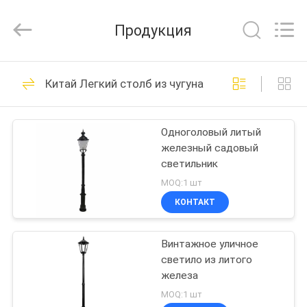
2026
Sunrise
Foundry
Продукция
CO.,LTD.
All
Rights
Reserved.
ДОМОЙ
255
Китай Легкий столб из чугуна
Литье из серого
ПРОДУКТЫ
чугуна
Одноголовый литый
железный садовый
ВИДЕОЗАПИСИ
светильник
MOQ:1 шт
О
КОНТАКТ
299
НАС
Винтажное уличное
Из литого железа
светило из литого
ЭКСКУРСИЯ
железа
ПО
MOQ:1 шт