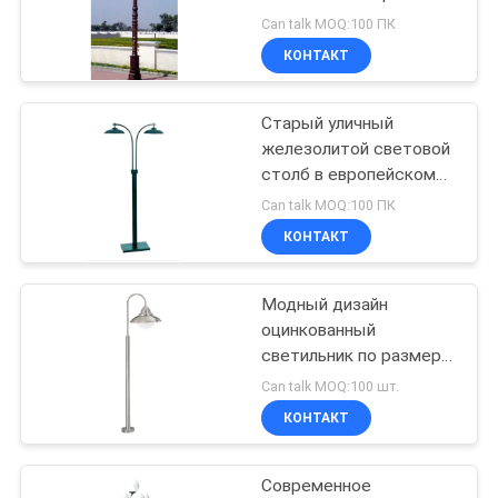
КАРТА
поверхности для сада
Can talk MOQ:100 ПК
САЙТА
КОНТАКТ
99
Старый уличный
ПОЛИТИКА
Аксессуары лесов
железолитой световой
КОНФИДЕНЦИАЛЬНОСТИ
столб в европейском
стиле высота 3 - 10 м
Can talk MOQ:100 ПК
КОНТАКТ
Модный дизайн
169
оцинкованный
светильник по размеру
Пост-напряжение
для сада / улицы
Can talk MOQ:100 шт.
КОНТАКТ
Современное