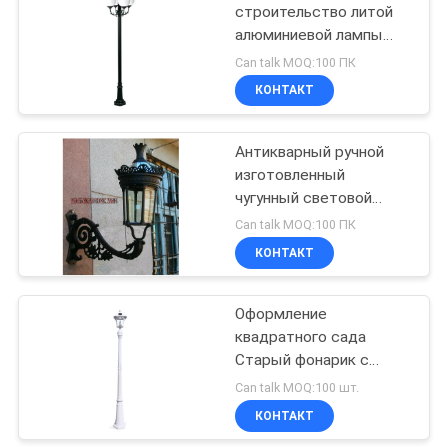
строительство литой
алюминиевой лампы
48
пост виллы декорации
Can talk MOQ:100 ПК
черное железо свет
Фитинги для труб
КОНТАКТ
из чугуна
Антикварный ручной
изготовленный
чугунный световой
столб
Can talk MOQ:100 ПК
водонепроницаемый
КОНТАКТ
40
винтажный световой
столб
Оформление
Отливка клапана
квадратного сада
Старый фонарик с
двойной рукой
Can talk MOQ:100 шт.
КОНТАКТ