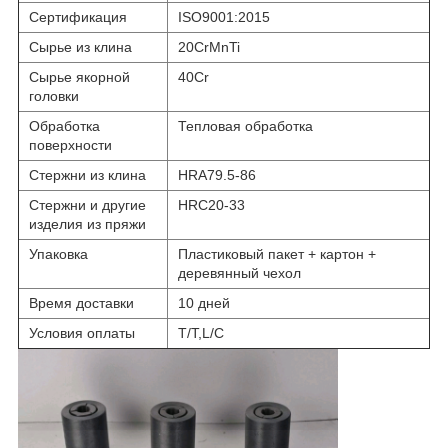
Сертификация
ISO9001:2015
Сырье из клина
20CrMnTi
Сырье якорной
40Cr
головки
Обработка
Тепловая обработка
поверхности
Стержни из клина
HRA79.5-86
Стержни и другие
HRC20-33
изделия из пряжи
Упаковка
Пластиковый пакет + картон +
деревянный чехол
Время доставки
10 дней
Условия оплаты
T/T,L/C