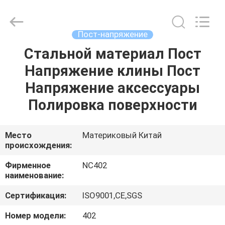
2026
Sunrise
Foundry
CO.,LTD.
All
Пост-напряжение
Rights
Reserved.
Стальной материал Пост
ДОМОЙ
Напряжение клины Пост
ПРОДУКТЫ
Напряжение аксессуары
Полировка поверхности
ВИДЕОЗАПИСИ
Место
Материковый Китай
происхождения:
О
НАС
Фирменное
NC402
наименование:
ЭКСКУРСИЯ
Сертификация:
ISO9001,CE,SGS
ПО
Номер модели:
402