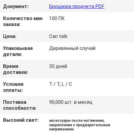
ЗАВОДУ
Документ:
Брошюра продукта PDF
Количество мин
100 ПК
КОНТРОЛЬ
заказа:
КАЧЕСТВА
Цена:
Can talk
Упаковывая
Деревянный случай
СВЯЖИТЕСЬ
детали:
С
Время
30 дней
НАМИ
доставки:
Условия
T / T, L / C
оплаты:
НОВОСТИ
Поставка
90,000 шт. в месяц
способности:
ЗАПРОСИТЕ
ЦИТАТУ
Высокий свет:
,
аксессуары после натяжения
закрепление с предварительным
напряжением