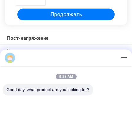
Полировка поверхности
Продолжать
Пост-напряжение
После напряжения литые железные якорь клин якорь
блоки шнурки рукоятки плоские якорь
Клиновые зажимы и корпуса анкеров для
преднапряженных прядей
9:23 AM
Подземная фрезерная крыша, поддерживающая M24
Good day, what product are you looking for?
Популярные категории
Все
Литье Из Серого 
Из Литого Железа
Чугуна