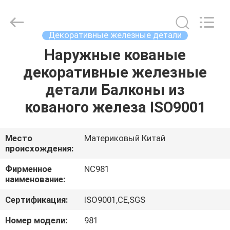
2026
Sunrise
Foundry
CO.,LTD.
All
Декоративные железные детали
Rights
Reserved.
Наружные кованые
ДОМОЙ
декоративные железные
ПРОДУКТЫ
детали Балконы из
кованого железа ISO9001
ВИДЕОЗАПИСИ
Место
Материковый Китай
происхождения:
О
НАС
Фирменное
NC981
наименование:
ЭКСКУРСИЯ
Сертификация:
ISO9001,CE,SGS
ПО
Номер модели:
981