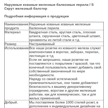
Наружные кованые железные балконные перила / S
Скрут железный балстер
Подробная информация о продукции
Наименование
Наружные кованые кованые железные
продукта
балконные перила
Материал
Квадратная сталь, круглая сталь, плоская
штанга, скрученная сталь, цветочный штамп,
орнаменты из литой стали и т.д.
Размер
Настраиваемый
Использование
Все наши розетки из кованого железа служат
компонентами в воротах, заборах, перилах,
лестницах и т.д.
Если не запрошено, наши розетки не
поставляются с покрытием / краской, так что
конечный пользователь может добавить свой
собственный законченный по мере
необходимости.
Наряду со своей эстетической
привлекательностью, они также добавляют
безопасность к вашему декоративному
ограждению, воротам и другим железным
работам, как для коммерческих, так и для
жилых применений.
Добрый.
Мы поставляем более 1000 стилей розет, в
дополнение к индивидуальным дизайнам на