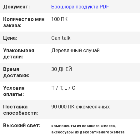
ЗАВОДУ
Документ:
Брошюра продукта PDF
Количество мин
100 ПК
КОНТРОЛЬ
заказа:
КАЧЕСТВА
Цена:
Can talk
Упаковывая
Деревянный случай
СВЯЖИТЕСЬ
детали:
С
Время
30 ДНЕЙ
НАМИ
доставки:
Условия
T / T, L / C
оплаты:
НОВОСТИ
Поставка
90 000 ПК ежемесячных
способности:
ЗАПРОСИТЕ
ЦИТАТУ
Высокий свет:
,
компоненты из кованого железа
аксессуары из декоративного железа