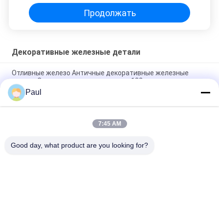
Продолжать
Декоративные железные детали
Отливные железо Античные декоративные железные
детали Садовые цветочные горшки 182 кг.
Paul
Наружные кованые декоративные железные детали
Балконы из кованого железа ISO9001
7:45 AM
Массивные стальные прут материала декоративные
железные детали C / S Скрут декор для забора
Good day, what product are you looking for?
Популярные категории
Все
Литье Из Серого 
Из Литого Железа
Чугуна