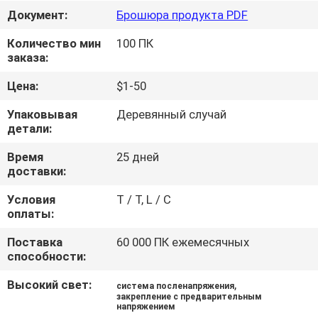
ЗАВОДУ
Документ:
Брошюра продукта PDF
Количество мин
100 ПК
КОНТРОЛЬ
заказа:
КАЧЕСТВА
Цена:
$1-50
Упаковывая
Деревянный случай
СВЯЖИТЕСЬ
детали:
С
Время
25 дней
НАМИ
доставки:
Условия
T / T, L / C
оплаты:
НОВОСТИ
Поставка
60 000 ПК ежемесячных
способности:
ЗАПРОСИТЕ
ЦИТАТУ
Высокий свет:
,
система посленапряжения
закрепление с предварительным
напряжением