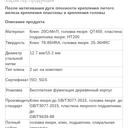
Характер продукции
После натягивания дуги плоскости крепления литого
железа крепления пластины и крепления головы
Описание продукта
Материал
Клин: 20CrMnTi, головка якоря: QT450, пластина
подшипника якоря: HT200
Твердость
Клин: 78-85HRA, головка якоря: 25-36HRC
Диаметр
12.7 мм/15.2 мм
стальной
нитки
Тип клина
2 шт. на комплект
Сертификат
ISO, SGS
Упаковка
Бесплатная фумигация деревянный корпус
Производить
Клин якоря:до GB/T3077-2015, головка якоря: до
стандарт
GB/T3077-2015, пластина якорного подшипника:
до
GB/T9439-88
Полный
головка якоря, клин, подшипник, спиральная
набор,
арматура