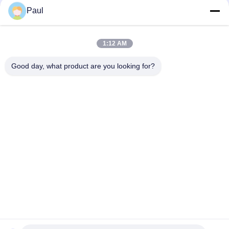
блоки шнурки рукоятки плоские якорь
Paul
Клиновые зажимы и корпуса анкеров для
преднапряженных прядей
1:12 AM
Подземная фрезерная крыша, поддерживающая M24
Good day, what product are you looking for?
Популярные категории
Все
Литье Из Серого 
Из Литого Железа
Чугуна
Отливки Вклада 
Отливка 
Точности
Нержавеющей 
Стали
Аксессуары Лесов
Пост-Напряжение
Фитинги Для Труб 
Отливка Клапана
Из Чугуна