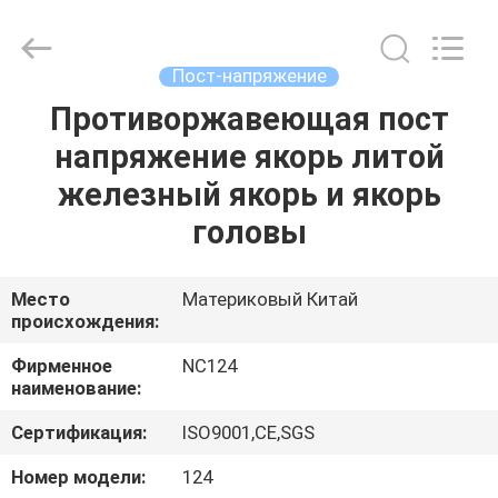
2026
Sunrise
Foundry
CO.,LTD.
All
Пост-напряжение
Rights
Reserved.
Противоржавеющая пост
ДОМОЙ
напряжение якорь литой
ПРОДУКТЫ
железный якорь и якорь
головы
ВИДЕОЗАПИСИ
Место
Материковый Китай
происхождения:
О
НАС
Фирменное
NC124
наименование:
ЭКСКУРСИЯ
Сертификация:
ISO9001,CE,SGS
ПО
Номер модели:
124