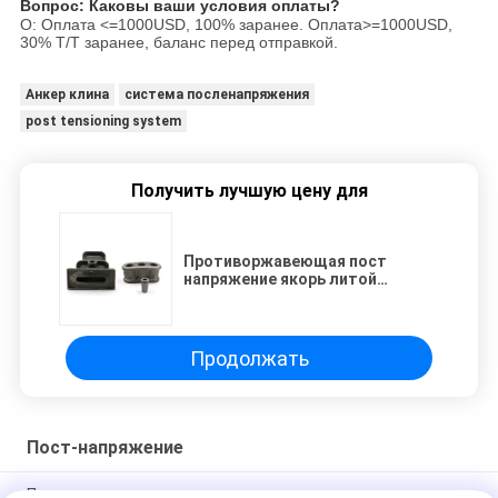
Вопрос: Каковы ваши условия оплаты?
О: Оплата <=1000USD, 100% заранее. Оплата>=1000USD,
30% T/T заранее, баланс перед отправкой.
Анкер клина
система посленапряжения
post tensioning system
Получить лучшую цену для
Противоржавеющая пост
напряжение якорь литой
железный якорь и якорь головы
Продолжать
Пост-напряжение
После напряжения литые железные якорь клин якорь